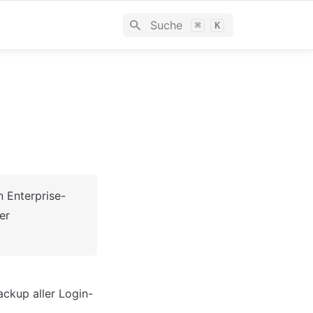
Suche
⌘
K
n Enterprise-
Plan verfügbar. Bitte wenden Sie sich an unser Vertriebsteam unter 
ckup aller Login-