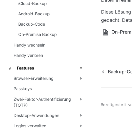
Daten in eine
iCloud-Backup
Diese Lösung 
Android-Backup
gedacht. Deta
Backup-Code
On-Prem
On-Premise Backup
Handy wechseln
Handy verloren
Features
⭐
Backup-C
Browser-Erweiterung
Passkeys
Zwei-Faktor-Authentifizierung
Bereitgestellt v
(TOTP)
Desktop-Anwendungen
Logins verwalten