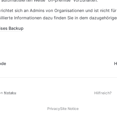
r automatisierten Weise “on-premise” vorzuhalten.
richtet sich an Admins von Organisationen und ist nicht fü
illierte Informationen dazu finden Sie in dem dazugehörigen
ises Backup
ode
H
on
Notaku
Hilfreich?
Privacy
Site Notice