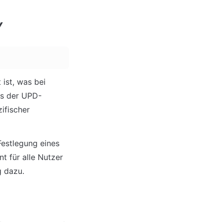
Y
st, was bei 
us der UPD-
fischer 
estlegung eines 
t für alle Nutzer 
g dazu.