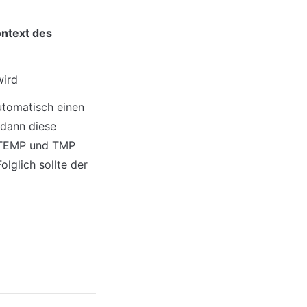
ntext des 
wird
tomatisch einen 
dann diese 
 TEMP und TMP 
glich sollte der 