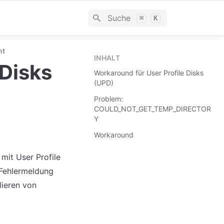
Suche
⌘
K
nt
INHALT
Disks 
Workaround für User Profile Disks
(UPD)
Problem:
COULD_NOT_GET_TEMP_DIRECTOR
Y
Workaround
it User Profile 
Fehlermeldung 
eren von 