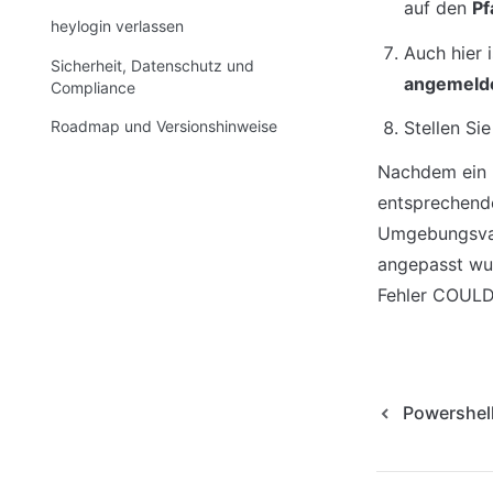
auf den 
Pf
heylogin verlassen
Auch hier 
Sicherheit, Datenschutz und
angemelde
Compliance
Roadmap und Versionshinweise
Stellen Si
Nachdem ein B
entsprechende
Umgebungsvari
angepasst wur
Fehler COULD
Powershel