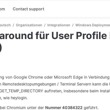
com
Contact support
Deutsch
/
Organisationen
/
Integrationen
/
Windows Deployme
round für User Profile 
)
ng von Google Chrome oder Microsoft Edge in Verbindung m
in Remotedesktopumgebungen / Terminal Servern kann die 
T_TEMP_DIRECTORY auftreten, insbesondere beim Installi
, wie heylogin.
bei Chromium unter der 
Nummer 40384322
 geführt.