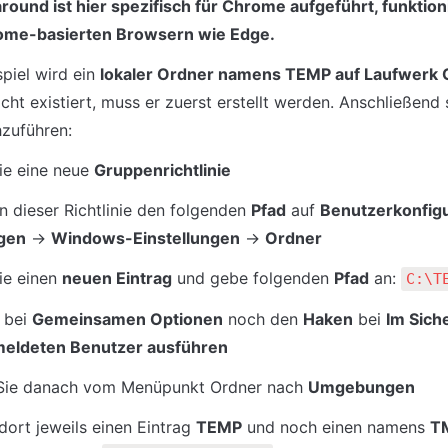
ound ist hier spezifisch für Chrome aufgeführt, funktioni
ome-basierten Browsern wie Edge.
piel wird ein 
lokaler Ordner namens TEMP auf Laufwerk C
cht existiert, muss er zuerst erstellt werden. Anschließend 
hzuführen:
ie eine neue 
Gruppenrichtlinie
in dieser Richtlinie den folgenden 
Pfad
 auf 
Benutzerkonfigu
ngen
 → 
Windows-Einstellungen
 → 
Ordner
ie einen 
neuen Eintrag
 und gebe folgenden 
Pfad
 an: 
C:\T
 bei 
Gemeinsamen Optionen
 noch den 
Haken
 bei 
Im Sich
eldeten Benutzer ausführen
Sie danach vom Menüpunkt Ordner nach 
Umgebungen
dort jeweils einen Eintrag 
TEMP
 und noch einen namens 
T