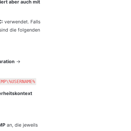
ert aber auch mit 
: 
verwendet. Falls 
sind die folgenden 
ration
 → 
EMP\%USERNAME%
erheitskontext 
MP
 an, die jeweils 