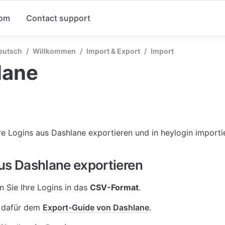
com
Contact support
Deutsch
/
Willkommen
/
Import & Export
/
Import
lane
re Logins aus Dashlane exportieren und in heylogin importi
us Dashlane exportieren
n Sie Ihre Logins in das 
CSV-Format
. 
 dafür dem 
Export-Guide von Dashlane
. 