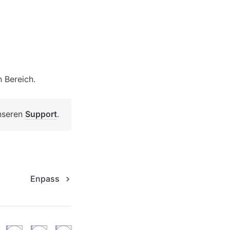
n Bereich.
nseren 
Support
.
Enpass