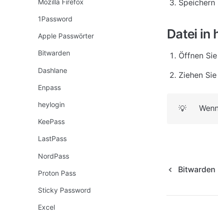
Speichern 
Mozilla Firefox
1Password
Datei in
Apple Passwörter
Bitwarden
Öffnen Sie
Dashlane
Ziehen Sie
Enpass
heylogin
Wenn
💡
KeePass
LastPass
NordPass
Bitwarden
Proton Pass
Sticky Password
Excel